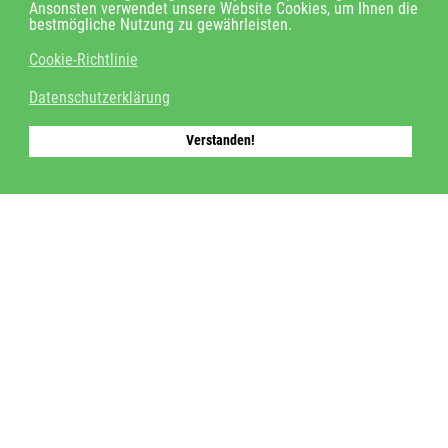
Ansonsten verwendet unsere Website Cookies, um Ihnen die
bestmögliche Nutzung zu gewährleisten.
Cookie-Richtlinie
Kontakt
Datenschutzerklärung
cologne timing GmbH
Verstanden!
Oskar-Jäger-Straße 173, 50825 Köln
Für Veranstalter:
0221 502 94 660
info@cologne-timing.de
Für Teilnehmer:
support@cologne-timing.de
Social Media
Facebook