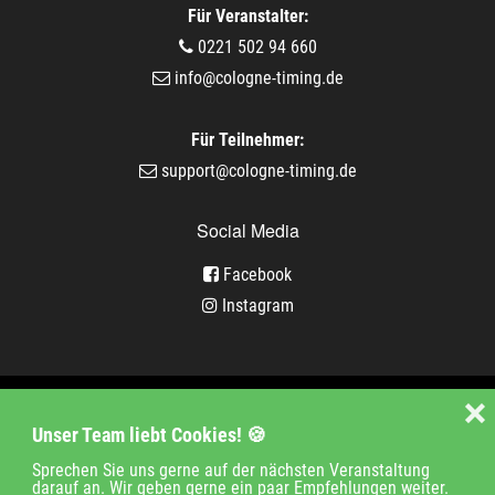
Für Veranstalter:
0221 502 94 660
info@cologne-timing.de
Für Teilnehmer:
support@cologne-timing.de
Social Media
Facebook
Instagram
Veranstaltungen
❌
Unser Team liebt Cookies! 🍪
Unternehmen
Jobs
Kontakt
Sprechen Sie uns gerne auf der nächsten Veranstaltung
darauf an. Wir geben gerne ein paar Empfehlungen weiter.