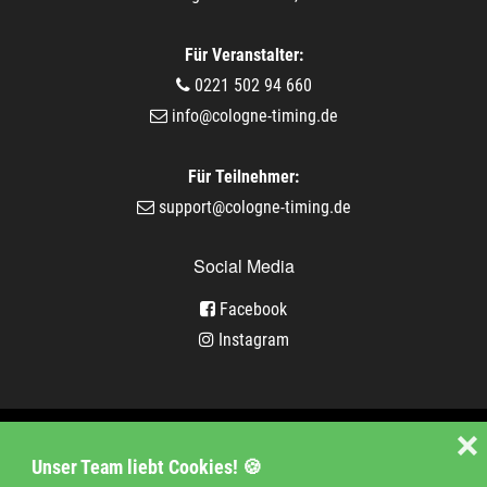
Für Veranstalter:
0221 502 94 660
info@cologne-timing.de
Für Teilnehmer:
support@cologne-timing.de
Social Media
Facebook
Instagram
Veranstaltungen
❌
Unser Team liebt Cookies! 🍪
Unternehmen