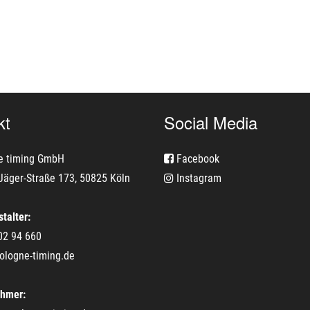
kt
Social Media
e timing GmbH
Facebook
Jäger-Straße 173, 50825 Köln
Instagram
talter:
02 94 660
ologne-timing.de
ehmer: