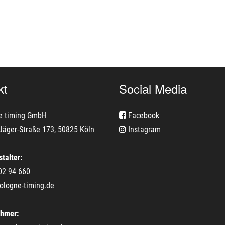
kt
Social Media
e timing GmbH
Facebook
Jäger-Straße 173, 50825 Köln
Instagram
talter:
02 94 660
ologne-timing.de
ehmer: