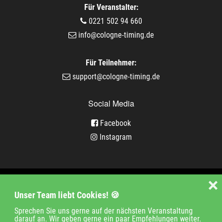
Für Veranstalter:
0221 502 94 660
info@cologne-timing.de
Für Teilnehmer:
support@cologne-timing.de
Social Media
Facebook
Instagram
Veranstaltungen
❌
Unser Team liebt Cookies! 🍪
Unternehmen
Jobs
Kontakt
Sprechen Sie uns gerne auf der nächsten Veranstaltung
darauf an. Wir geben gerne ein paar Empfehlungen weiter.