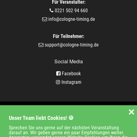
Für Veranstalter:
0221 502 94 660
info@cologne-timing.de
Für Teilnehmer:
support@cologne-timing.de
Social Media
Facebook
Instagram
Veranstaltungen
❌
Unser Team liebt Cookies! 🍪
Unternehmen
Jobs
Kontakt
Sprechen Sie uns gerne auf der nächsten Veranstaltung
darauf an. Wir geben gerne ein paar Empfehlungen weiter.
Impressum