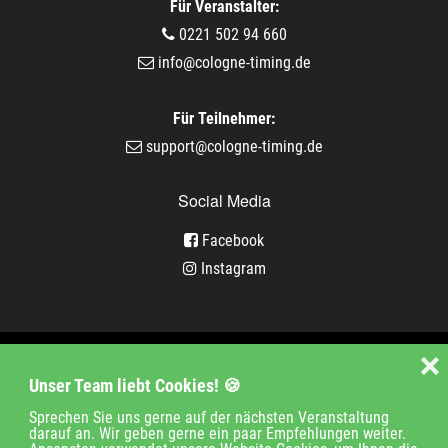
Für Veranstalter:
0221 502 94 660
info@cologne-timing.de
Für Teilnehmer:
support@cologne-timing.de
Social Media
Facebook
Instagram
Veranstaltungen
❌
Unser Team liebt Cookies! 🍪
Unternehmen
Jobs
Kontakt
Sprechen Sie uns gerne auf der nächsten Veranstaltung
darauf an. Wir geben gerne ein paar Empfehlungen weiter.
Impressum