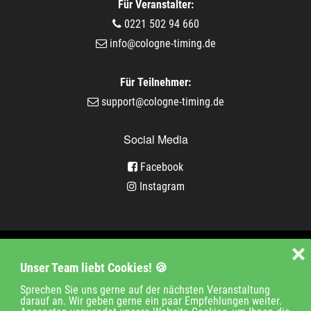
Für Veranstalter:
0221 502 94 660
info@cologne-timing.de
Für Teilnehmer:
support@cologne-timing.de
Social Media
Facebook
Instagram
Veranstaltungen
❌
Unser Team liebt Cookies! 🍪
Unternehmen
Jobs
Kontakt
Sprechen Sie uns gerne auf der nächsten Veranstaltung
darauf an. Wir geben gerne ein paar Empfehlungen weiter.
Impressum