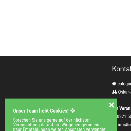
Konta
cologn
Oskar-
❌
Für Verans
Unser Team liebt Cookies! 🍪
0221 5
Sprechen Sie uns gerne auf der nächsten
info@c
Veranstaltung darauf an. Wir geben gerne ein
paar Empfehlungen weiter. Ansonsten verwendet