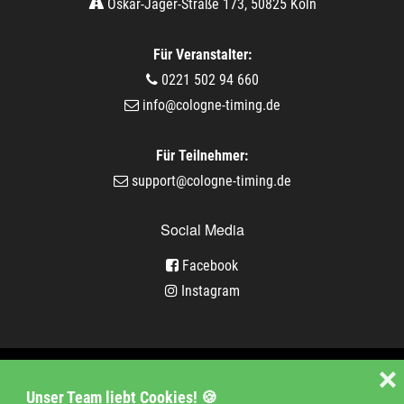
Oskar-Jäger-Straße 173, 50825 Köln
Für Veranstalter:
0221 502 94 660
info@cologne-timing.de
Für Teilnehmer:
support@cologne-timing.de
Social Media
Facebook
Instagram
Veranstaltungen
❌
Unser Team liebt Cookies! 🍪
Unternehmen