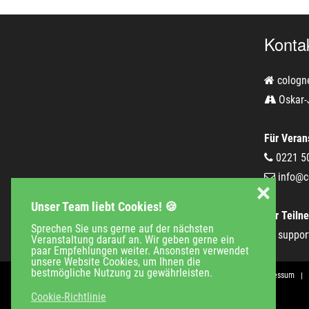
Konta
cologn
Oskar-
Für Verans
0221 5
info@c
❌
Unser Team liebt Cookies! 🍪
Für Teiln
Sprechen Sie uns gerne auf der nächsten
suppor
Veranstaltung darauf an. Wir geben gerne ein
paar Empfehlungen weiter. Ansonsten verwendet
unsere Website Cookies, um Ihnen die
bestmögliche Nutzung zu gewährleisten.
Veranstaltungen
Unternehmen
Jobs
Kontakt
Impressum
Cookie-Richtlinie