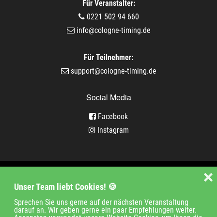
Für Veranstalter:
0221 502 94 660
info@cologne-timing.de
Für Teilnehmer:
support@cologne-timing.de
Social Media
Facebook
Instagram
Veranstaltungen
❌
Unser Team liebt Cookies! 🍪
Unternehmen
Jobs
Kontakt
Sprechen Sie uns gerne auf der nächsten Veranstaltung
darauf an. Wir geben gerne ein paar Empfehlungen weiter.
Impressum