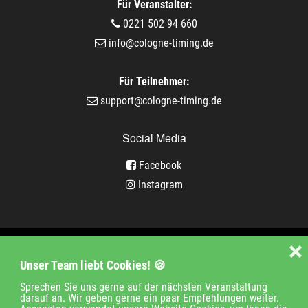
Für Veranstalter:
0221 502 94 660
info@cologne-timing.de
Für Teilnehmer:
support@cologne-timing.de
Social Media
Facebook
Instagram
Veranstaltungen
❌
Unser Team liebt Cookies! 🍪
Unternehmen
Jobs
Kontakt
Sprechen Sie uns gerne auf der nächsten Veranstaltung
darauf an. Wir geben gerne ein paar Empfehlungen weiter.
Impressum