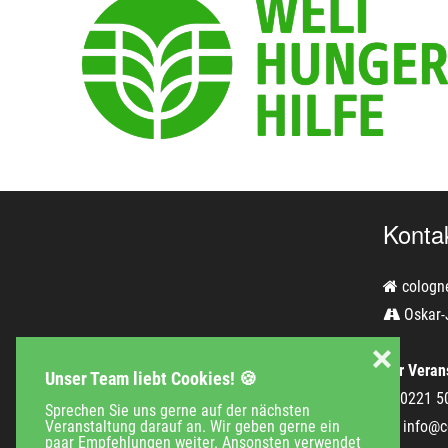
Konta
cologn
Oskar-
❌
Für Verans
Unser Team liebt Cookies! 🍪
0221 5
Sprechen Sie uns gerne auf der nächsten
info@c
Veranstaltung darauf an. Wir geben gerne ein
paar Empfehlungen weiter. Ansonsten verwendet