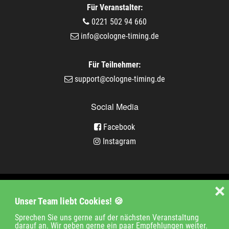
Für Veranstalter:
0221 502 94 660
info@cologne-timing.de
Für Teilnehmer:
support@cologne-timing.de
Social Media
Facebook
Instagram
Veranstaltungen
❌
Unser Team liebt Cookies! 🍪
Unternehmen
Jobs
Kontakt
Sprechen Sie uns gerne auf der nächsten Veranstaltung
darauf an. Wir geben gerne ein paar Empfehlungen weiter.