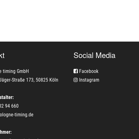
kt
Social Media
e timing GmbH
Facebook
Jäger-Straße 173, 50825 Köln
Instagram
talter:
02 94 660
ologne-timing.de
ehmer: