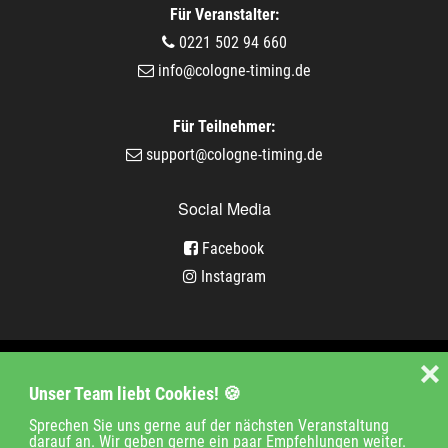
Für Veranstalter:
0221 502 94 660
info@cologne-timing.de
Für Teilnehmer:
support@cologne-timing.de
Social Media
Facebook
Instagram
Veranstaltungen
❌
Unser Team liebt Cookies! 🍪
Unternehmen
Jobs
Kontakt
Sprechen Sie uns gerne auf der nächsten Veranstaltung
darauf an. Wir geben gerne ein paar Empfehlungen weiter.