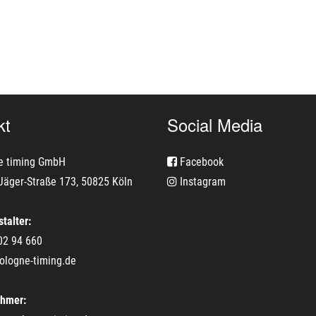
kt
Social Media
e timing GmbH
Facebook
Jäger-Straße 173, 50825 Köln
Instagram
talter:
02 94 660
ologne-timing.de
ehmer: