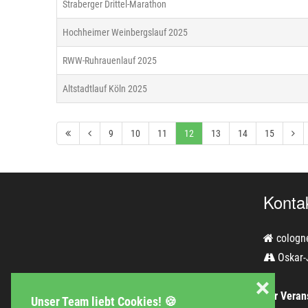
Straberger Drittel-Marathon
Hochheimer Weinbergslauf 2025
RWW-Ruhrauenlauf 2025
Altstadtlauf Köln 2025
9
10
11
12
13
14
15
Konta
cologn
Oskar-
❌
Für Verans
Unser Team liebt Cookies! 🍪