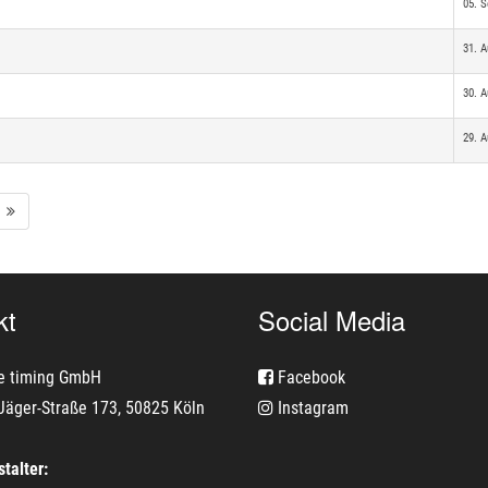
05. 
31. A
30. A
29. A
kt
Social Media
e timing GmbH
Facebook
Jäger-Straße 173, 50825 Köln
Instagram
talter: